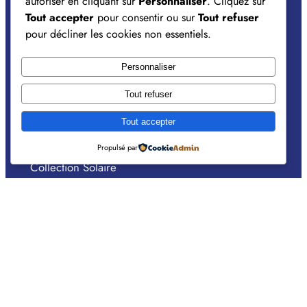
autoriser en cliquant sur
Personnaliser
. Cliquez sur
Conditions Générales d’Utilisation
Tout accepter
pour consentir ou sur
Tout refuser
pour décliner les cookies non essentiels.
NAVIGATION DU SITE
Personnaliser
Accueil
Tout refuser
Notre histoire
Tout accepter
Collection Optique
Propulsé par
Collection Solaire
Contact
SUIVEZ-NOUS
Instagram
Facebook